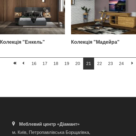
Колекція "Енкель"
Колекція "Мадейра"
16
17
18
19
20
21
22
23
24
Меблевий центр «Діамант»
м. Київ, Петропавлівська Борщагівка,