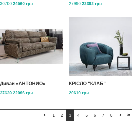
30700
24560 грн
27990
22392 грн
Диван «АНТОНИО»
КРIСЛО "КЛАБ"
27620
22096 грн
20610 грн
1
2
3
4
5
6
7
8