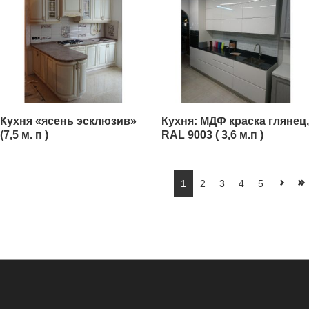
Кухня «ясень эсклюзив»
Кухня: МДФ краска глянец,
(7,5 м. п )
RAL 9003 ( 3,6 м.п )
1
2
3
4
5