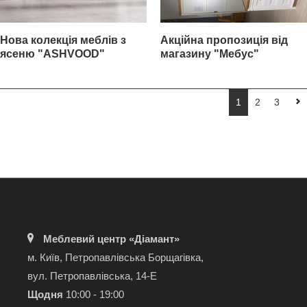
Нова колекція меблів з
Акційна пропозиція від
ясеню "ASHVOOD"
магазину "Мебус"
1
2
3
Меблевий центр «Діамант»
м. Київ, Петропавлівська Борщагівка,
вул. Петропавлівська, 14-Е
Щодня
10:00 - 19:00