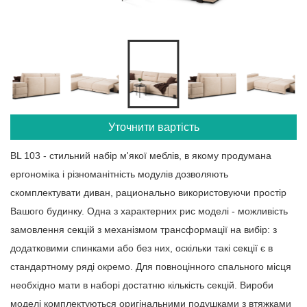
Уточнити вартість
BL 103 - стильний набір м'якої меблів, в якому продумана
ергономіка і різноманітність модулів дозволяють
скомплектувати диван, рационально використовуючи простір
Вашого будинку. Одна з характерних рис моделі - можливість
замовлення секцій з механізмом трансформації на вибір: з
додатковими спинками або без них, оскільки такі секції є в
стандартному ряді окремо. Для повноцінного спального місця
необхідно мати в наборі достатню кількість секцій. Вироби
моделі комплектуються оригінальними подушками з втяжками