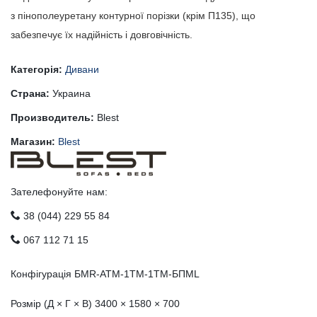
з пінополеуретану контурної порізки (крім П135), що
забезпечує їх надійність і довговічність.
Категорія:
Дивани
Страна:
Украина
Производитель:
Blest
Магазин:
Blest
Зателефонуйте нам:
38 (044) 229 55 84
067 112 71 15
Конфігурація БМR-ATM-1TM-1TM-БПМL
Розмір (Д × Г × В) 3400 × 1580 × 700