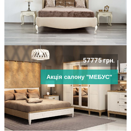
57775 грн.
Акція салону "МЕБУС"