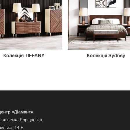
Колекція TIFFANY
Колекція Sydney
ентр «Діамант»
авлівська Борщагівка,
івська, 14-Е