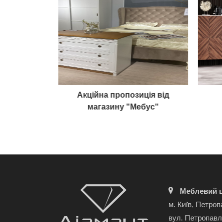
 "Модена"
Акційна пропозиція від
магазину "Мебус"
Меблевий ц
м. Київ, Петроп
вул. Петропавл