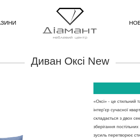
АЗИНИ
НО
Диван Оксі New
«Оксі» - це стильний 
інтер'єр сучасної ква
складається з двох се
зберігання постільних
зусиль перетворює сти