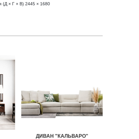
 (Д × Г × В) 2445 × 1680
ДИВАН "КАЛЬВАРО"
ДИВ