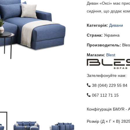
Диван «Оксі» має прис
сидіння, що додає ком
Категорія:
Дивани
Страна:
Украина
Производитель:
Bles
Магазин:
Blest
Зателефонуйте нам:
38 (044) 229 55 84
067 112 71 15
Конфігурація БМУR - 
Розмір (Д × Г × В) 282