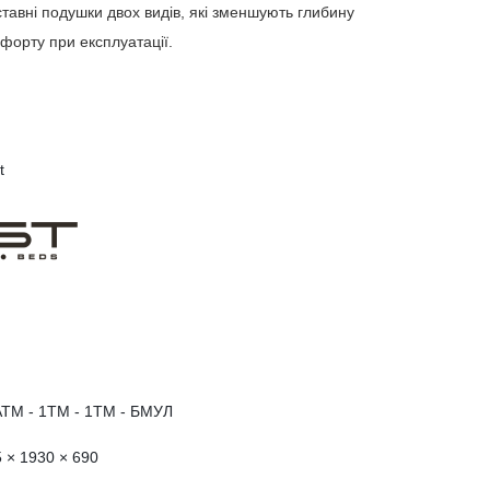
тавні подушки двох видів, які зменшують глибину
форту при експлуатації.
t
ATM - 1TM - 1TM - БМУЛ
5 × 1930 × 690