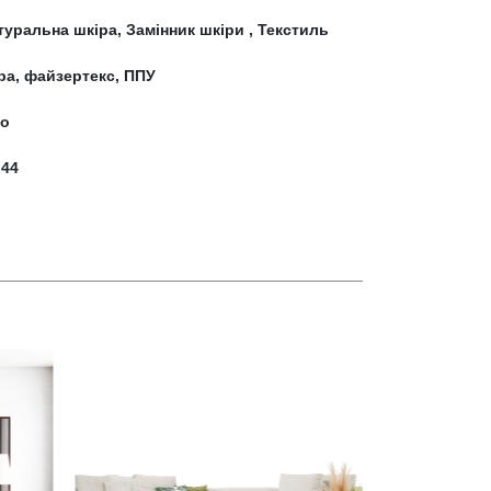
туральна шкіра, Замінник шкіри , Текстиль
ра, файзертекс, ППУ
во
:
44