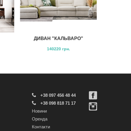
ДИВАН "КАЛЬВАРО"
ДИВ
140220 грн.
+38 097 456 48 44
+38 098 818 71 17
Новини
Оренда
Контакти