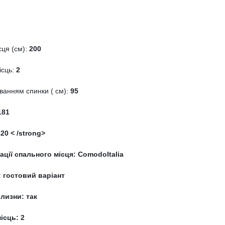
сця (см):
200
ісць:
2
ванням спинки ( см):
95
181
20 < /strong>
ції спального місця:
ComodoItalia
:
гостовий варіант
ілизни:
так
місць:
2