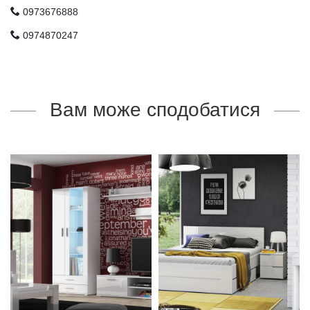
0973676888
0974870247
Вам може сподобатися