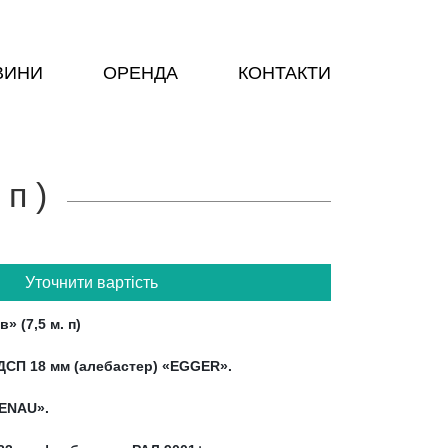
ВИНИ
ОРЕНДА
КОНТАКТИ
п )
Уточнити вартість
» (7,5 м. п)
ДСП 18 мм (алебастер) «EGGER».
RENAU».