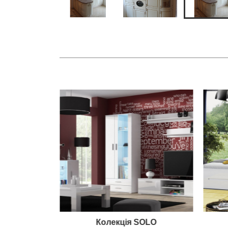
 "Модена"
Колекція SOLO