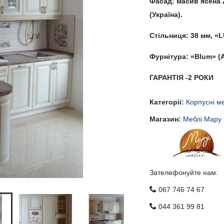
Фасад: масив ясена 
(Україна).
Стільниця: 38 мм, 
Фурнітура: «Blum» (А
ГАРАНТІЯ -2 РОК
Категоріі:
Корпусні м
Магазин:
Меблі Мару
Зателефонуйте нам:
067 746 74 67
044 361 99 81