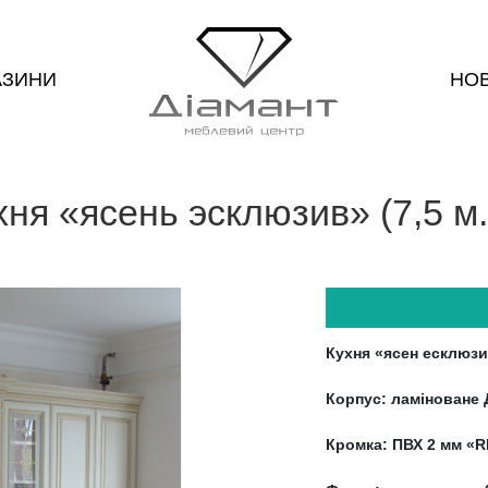
АЗИНИ
НО
хня «ясень эсклюзив» (7,5 м. 
Кухня «ясен есклюзив
Корпус: ламіноване 
Кромка: ПВХ 2 мм «