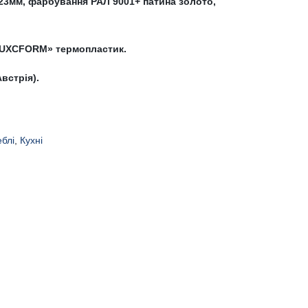
23мм, фарбування РАЛ 9001+ патина золото,
«LUXCFORM» термопластик.
встрія).
И
еблі
,
Кухні