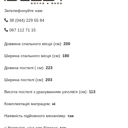
Зателефонуйте нам:
38 (044) 229 55 84
067 112 71 15
Довжина спального місця (см):
200
Ширина спального місця (см):
180
Дожина постелі ( см):
223
Ширина постелі (см):
203
Висота постелі з урахуванням узголів'я (см):
113
Комплектація матрацом:
ні
Наявність підйомного механізму:
так
< Наявність ніші для білизни:
так