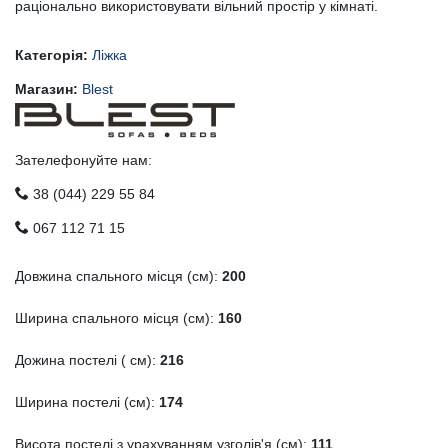
раціонально використовувати вільний простір у кімнаті.
Категорія:
Ліжка
Магазин:
Blest
Зателефонуйте нам:
38 (044) 229 55 84
067 112 71 15
Довжина спального місця (см):
200
Ширина спального місця (см):
160
Дожина постелі ( см):
216
Ширина постелі (см):
174
Висота постелі з урахуванням узголів'я (см):
111