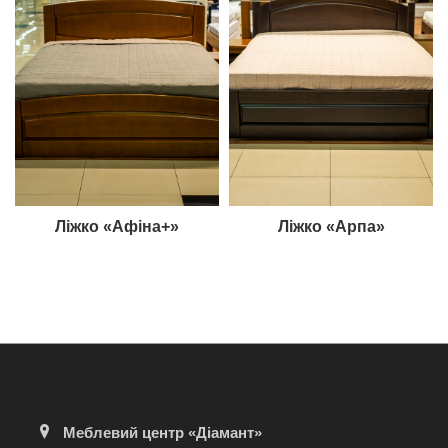
Ліжко «Афіна+»
Ліжко «Арпа»
Меблевий центр «Діамант»