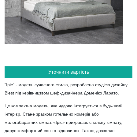
Уточнити вартість
“Іріс” - модель сучасного стилю, розроблена студією дизайну
Blest під керівництвом шеф-дизайнера Доменіко Ларато.
Це компактна модель, яка чудово інтегрується в будь-який
інтер'єр. Стане зразком готельних номерів або
малогабаратних кімнат. «Іріс» прикрашає спальну кімнату,
дарує комфортний сон та відпочинок. Також, дозволяє