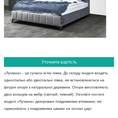
Уточнити вартість
«Лучіана» - це сучасні м'які ліжка. До складу моделі входять
односпальні або двоспальні ліжка, які встановлюються на
фігурні опори з натуральної деревини. Опори виготовляють
двох кольорів на вибір (світлий, темний). Узголів'я постелі
моделі «Лучіана» декоровані повдовжніми втяжками, які
гармоніюють з повдовжніми швами на чохлах царг.