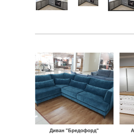
кон"
Диван "Бредофорд"
А