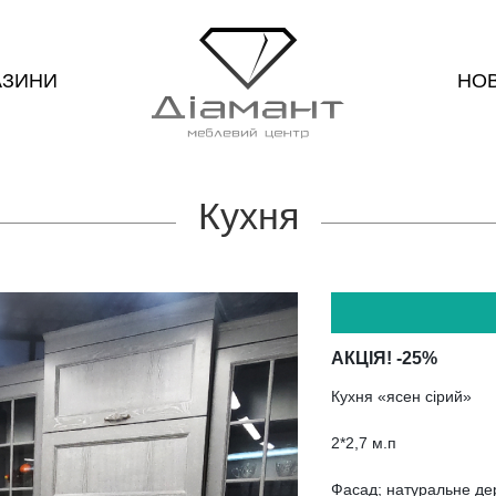
АЗИНИ
НО
Кухня
АКЦІЯ! -25%
Кухня «ясен сірий»
2*2,7 м.п
Фасад; натуральне де