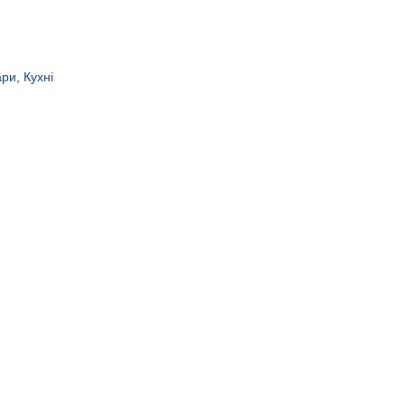
ари
,
Кухні