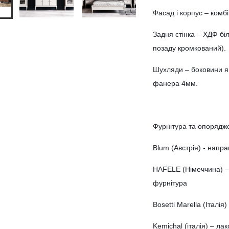
Фасад і корпус – комб
Задня стінка – ХДФ бі
позаду кромкований).
Шухляди – боковини 
фанера 4мм.
Фурнітура та опорядж
Blum (Австрія) - напр
HAFELE (Німеччина) – 
фурнітура
Bosetti Marella (Італія)
Kemichal (італія) – ла