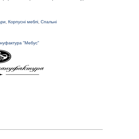
ари
,
Корпусні меблі
,
Спальні
нуфактура "Мебус"