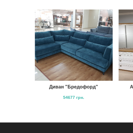
кон"
Диван "Бредофорд"
А
.
54677 грн.