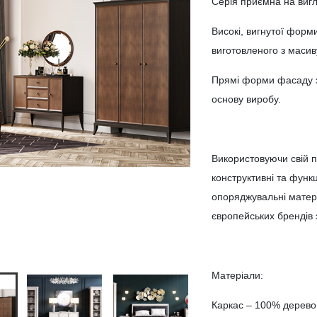
Серія приємна на вигл
Високі, вигнутої форм
виготовленого з масив
Прямі форми фасаду з
основу виробу.
Використовуючи свій п
конструктивні та функц
опоряджувальні матер
європейських брендів 
Матеріали:
Каркас – 100% дерево