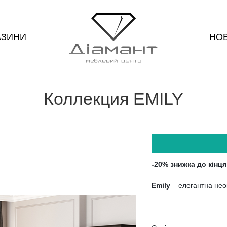
АЗИНИ
НО
Коллекция EMILY
-20% знижка до кінц
Emily
– елегантна нео