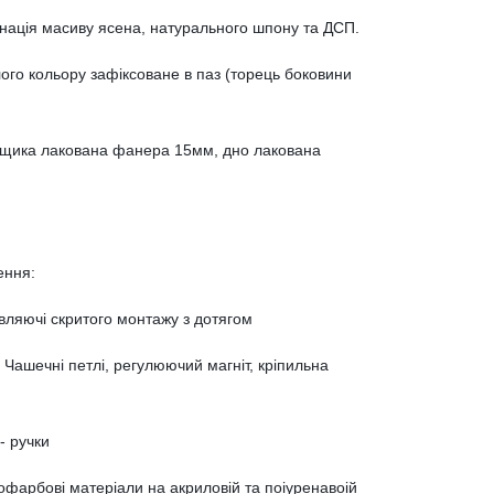
інація масиву ясена, натурального шпону та ДСП.
лого кольору зафіксоване в паз (торець боковини
ящика лакована фанера 15мм, дно лакована
ення:
авляючі скритого монтажу з дотягом
Чашечні петлі, регулюючий магніт, кріпильна
 - ручки
кофарбові матеріали на акриловій та поіуренавоій