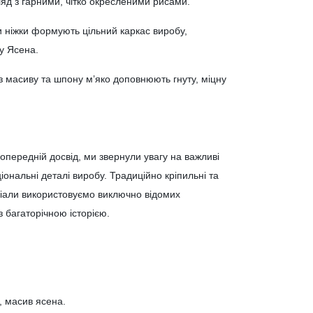
яд з гарними, чітко окресленими рисами.
и ніжки формують цільний каркас виробу,
у Ясена.
 масиву та шпону м’яко доповнюють гнуту, міцну
опередній досвід, ми звернули увагу на важливі
іональні деталі виробу. Традиційно кріпильні та
іали використовуємо виключно відомих
з багаторічною історією.
, масив ясена.