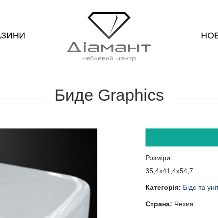
АЗИНИ
НО
Биде Graphics
Розміри:
35,4х41,4х54,7
Категорія:
Біде та уні
Страна:
Чехия