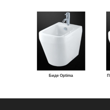
ics
Биде Optima
П