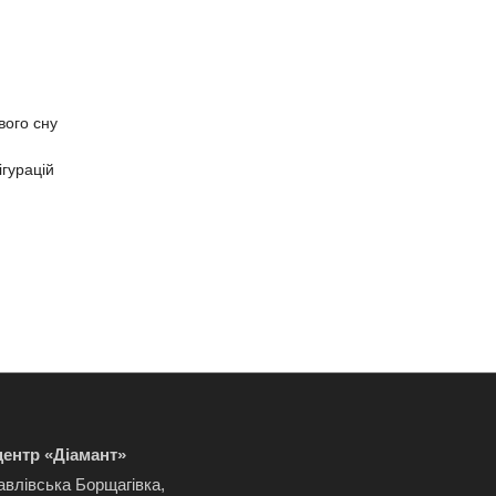
вого сну
ігурацій
ентр «Діамант»
авлівська Борщагівка,