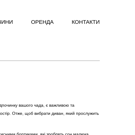
ВИНИ
ОРЕНДА
КОНТАКТИ
ідпочинку вашого чада, є важливою та
ростір. Отже, щоб вибрати диван, який прослужить
ахисними бортиками, які зроблять сон малюка