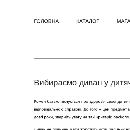
ГОЛОВНА
КАТАЛОГ
МАГ
Вибираємо диван у дитя
Кожен батько піклується про здоров'я своєї дитин
відповідальною справою. До того ж цей предмет м
довгі роки, зверніть увагу на такі критерії: backgr
Диван не повинен мати жорстких кутів, залізних 