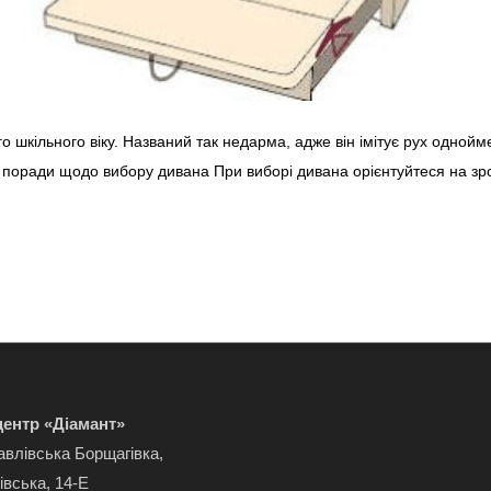
о шкільного віку. Названий так недарма, адже він імітує рух одной
ьні поради щодо вибору дивана При виборі дивана орієнтуйтеся на 
ентр «Діамант»
авлівська Борщагівка,
івська, 14-Е