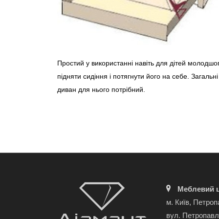
Простий у використанні навіть для дітей молодшог
підняти сидіння і потягнути його на себе. Загал
диван для нього потрібний.
Меблевий ц
м. Київ, Петроп
вул. Петропавл