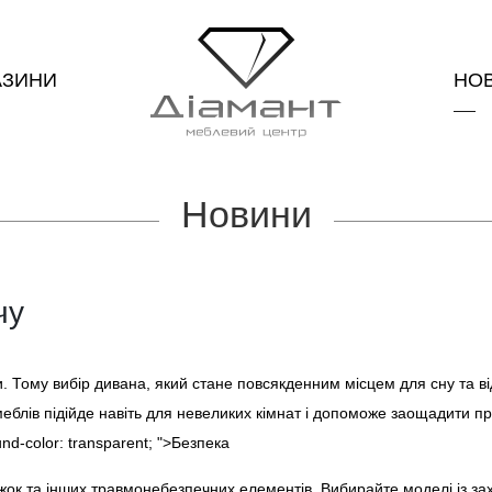
АЗИНИ
НО
Новини
чу
и. Тому вибір дивана, який стане повсякденним місцем для сну та в
еблів підійде навіть для невеликих кімнат і допоможе заощадити п
ound-color: transparent; ">Безпека
ніжок та інших травмонебезпечних елементів. Вибирайте моделі із з