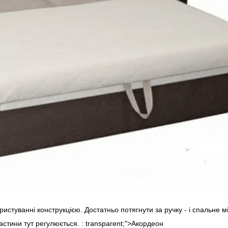
истуванні конструкцією. Достатньо потягнути за ручку - і спальне м
частини тут регулюється. : transparent;">Акордеон