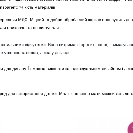
ransparent;">Якість матеріалів
дерева чи МДФ. Міцний та добре оброблений каркас прослужить довш
ули приховані та не виступали.
актильними відчуттями. Вона витримає і пролиті напої, і вимазуванн
е утворює катишків, легка у догляді.
ли для дивану. Їх можна виконати за індивідуальним дизайном і легк
ед для використання дітьми. Малюк повинен мати можливість легко