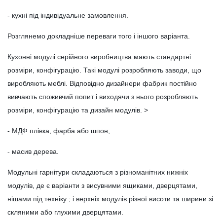
- кухні під індивідуальне замовлення.
Розглянемо докладніше переваги того і іншого варіанта.
Кухонні модулі серійного виробництва мають стандартні
розміри, конфігурацію. Такі модулі розробляють заводи, що
виробляють меблі. Відповідно дизайнери фабрик постійно
вивчають споживчий попит і виходячи з нього розробляють
розміри, конфігурацію та дизайн модулів. >
- МДФ плівка, фарба або шпон;
- масив дерева.
Модульні гарнітури складаються з різноманітних нижніх
модулів, де є варіанти з висувними ящиками, дверцятами,
нішами під техніку ; і верхніх модулів різної висоти та ширини зі
скляними або глухими дверцятами.