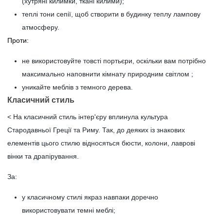
(хутряні килимки, ткані килими);
теплі тони сепії, щоб створити в будинку теплу лампову
атмосферу.
Проти:
не використовуйте товсті портьєри, оскільки вам потрібно
максимально наповнити кімнату природним світлом ;
уникайте меблів з темного дерева.
Класичний стиль
< На класичний стиль інтер'єру вплинула культура
Стародавньої Греції та Риму. Так, до деяких із знакових
елементів цього стилю відносяться бюсти, колони, лаврові
вінки та драпірування.
За:
у класичному стилі якраз навпаки доречно
використовувати темні меблі;