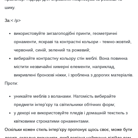
шику.
За:
< /p>
використовуйте зигзагоподібні принти, геометричні
орнаменти, яскраві та контрастні кольори - темно-жовтий,
червоний, синій, зелений та рожевий;
вибирайте контрастну кольору стін меблі. Вона повинна
містити незвичайні химерні елементи, наприклад,
викривлені бронзові ніжки, і зроблена з дорогих матеріалів.
Проти:
уникайте меблів з воланами. Натомість вибирайте
предмети інтер'єру та світильники обтічних форм;
у декорі не використовуйте пледів і домашній текстиль з
квітковими строкатими орнаментами.
Оскільки кожен стиль інтер'єру пропонує щось своє, може бути
досить складно визначити, який варіант найкраще підійде вам.