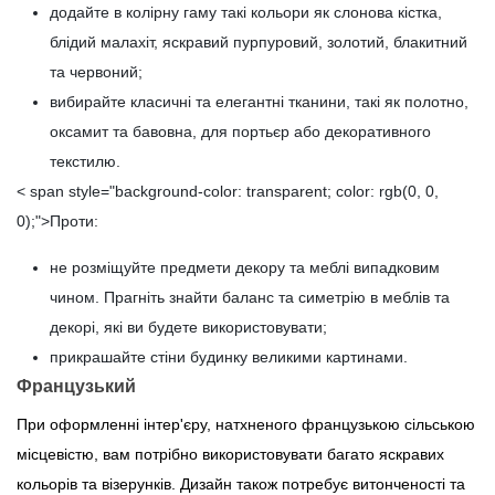
додайте в колірну гаму такі кольори як слонова кістка,
блідий малахіт, яскравий пурпуровий, золотий, блакитний
та червоний;
вибирайте класичні та елегантні тканини, такі як полотно,
оксамит та бавовна, для портьєр або декоративного
текстилю.
< span style="background-color: transparent; color: rgb(0, 0,
0);">Проти:
не розміщуйте предмети декору та меблі випадковим
чином. Прагніть знайти баланс та симетрію в меблів та
декорі, які ви будете використовувати;
прикрашайте стіни будинку великими картинами.
Французький
При оформленні інтер'єру, натхненого французькою сільською
місцевістю, вам потрібно використовувати багато яскравих
кольорів та візерунків. Дизайн також потребує витонченості та