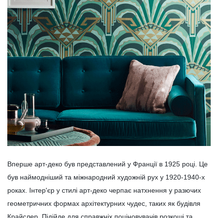
Вперше арт-деко був представлений у Франції в 1925 році. Це
був наймодніший та міжнародний художній рух у 1920-1940-х
роках. Інтер'єр у стилі арт-деко черпає натхнення у разючих
геометричних формах архітектурних чудес, таких як будівля
Крайслер. Підійде для справжніх поціновувачів розкоші та