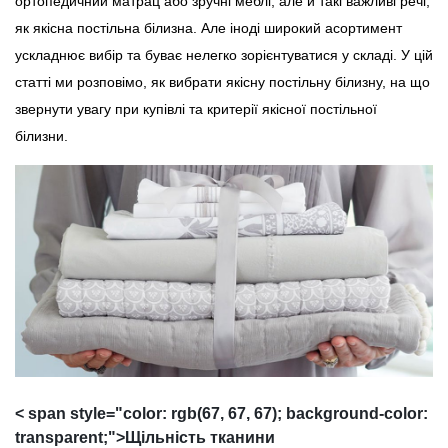
ортопедичний матрац або зручні меблі, але й такі важливі речі,
як якісна постільна білизна. Але іноді широкий асортимент
ускладнює вибір та буває нелегко зорієнтуватися у складі. У цій
статті ми розповімо, як вибрати якісну постільну білизну, на що
звернути увагу при купівлі та критерії якісної постільної
білизни.
< span style="color: rgb(67, 67, 67); background-color:
transparent;">Щільність тканини