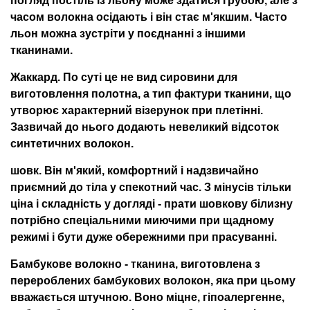
часом волокна осідають і він стає м'якшим. Часто
льон можна зустріти у поєднанні з іншими
тканинами.
Жаккард.
По суті це не вид сировини для
виготовлення полотна, а тип фактури тканини, що
утворює характерний візерунок при плетінні.
Зазвичай до нього додають невеликий відсоток
синтетичних волокон.
шовк
. Він м'який, комфортний і надзвичайно
приємний до тіла у спекотний час. З мінусів тільки
ціна і складність у догляді - прати шовкову білизну
потрібно спеціальними миючими при щадному
режимі і бути дуже обережними при прасуванні.
Бамбукове волокно
- тканина, виготовлена ​​з
перероблених бамбукових волокон, яка при цьому
вважається штучною. Воно міцне, гіпоалергенне,