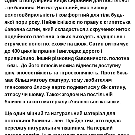
Один із популярних видів сировини для постільної
- це
бавовна
. Він натуральний, має високу
вологовбиральність і комфортний для тіла будь-
якої пори року. Найякіснішою по праву є єгипетська
бавовна
сатин
, який складається з скручених ниток
подвійного плетіння, з яких виходять надщільне і
струмене полотно, схоже на шовк. Сатин витримує
до 400 циклів прання і виглядає дорого і
привабливо. Інший різновид бавовняного. полотна
-
бязь
. До його плюсів можна віднести доступну
ціну, зносостійкість та гігроскопічність. Проте бязь
має більш матову фактуру, тому любителям
глянсового блиску варто подивитися у бік сатину,
атласу чи шовку. Також згодом на постільній
білизні з такого матеріалу з'являються катишки.
Ще один міцний та натуральний матеріал для
постільної білизни -
лен
. Підійде тим, хто віддає
перевагу натуральним тканинам. На перший
погляд постіль із льону може здатися грубою, але з