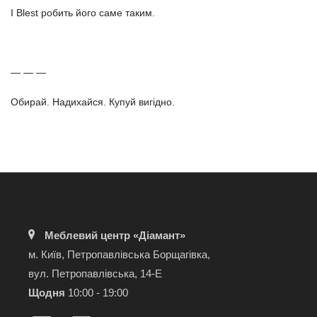
І Blest робить його саме таким.
— — —
Обирай. Надихайся. Купуй вигідно.
Меблевий центр «Діамант»
м. Київ, Петропавлівська Борщагівка,
вул. Петропавлівська, 14-Е
Щодня
10:00 - 19:00