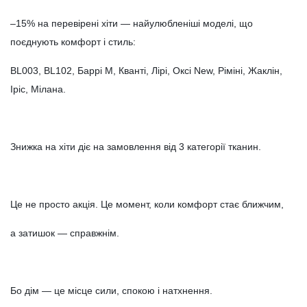
–15% на перевірені хіти — найулюбленіші моделі, що
поєднують комфорт і стиль:
BL003, BL102, Баррі M, Кванті, Лірі, Оксі New, Ріміні, Жаклін,
Іріс, Мілана.
Знижка на хіти діє на замовлення від 3 категорії тканин.
Це не просто акція. Це момент, коли комфорт стає ближчим,
а затишок — справжнім.
Бо дім — це місце сили, спокою і натхнення.