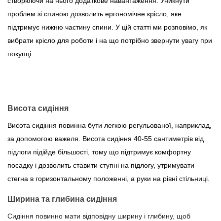
створюючи на нього додаткове навантаження. Уникнути
проблем зі спиною дозволить ергономічне крісло, яке
підтримує нижню частину спини. У цій статті ми розповімо, як
вибрати крісло для роботи і на що потрібно звернути увагу при
покупці.
Існують різні види ергономічних офісних стільців, проте при
покупці важливо звернути увагу на такі критерії.
Висота сидіння
Висота сидіння повинна бути легкою регульованої, наприклад,
за допомогою важеля. Висота сидіння 40-55 сантиметрів від
підлоги підійде більшості, тому що підтримує комфортну
посадку і дозволить ставити ступні на підлогу, утримувати
стегна в горизонтальному положенні, а руки на рівні стільниці.
Ширина та глибина сидіння
Сидіння повинно мати відповідну ширину і глибину, щоб