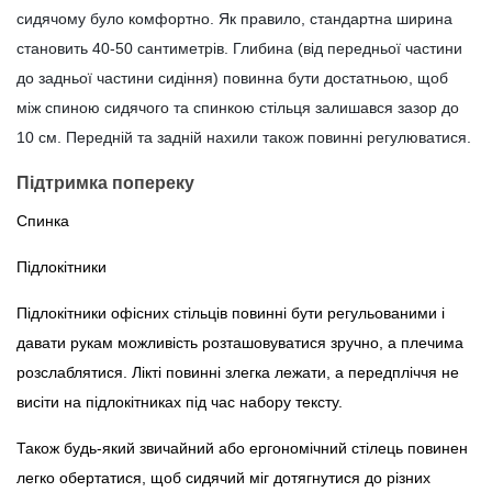
сидячому було комфортно. Як правило, стандартна ширина
становить 40-50 сантиметрів. Глибина (від передньої частини
до задньої частини сидіння) повинна бути достатньою, щоб
між спиною сидячого та спинкою стільця залишався зазор до
10 см. Передній та задній нахили також повинні регулюватися.
Підтримка попереку
Спинка
Підлокітники
Підлокітники офісних стільців повинні бути регульованими і
давати рукам можливість розташовуватися зручно, а плечима
розслаблятися. Лікті повинні злегка лежати, а передпліччя не
висіти на підлокітниках під час набору тексту.
Також будь-який звичайний або ергономічний стілець повинен
легко обертатися, щоб сидячий міг дотягнутися до різних