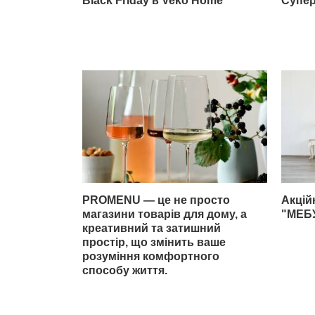
Black Friday в Veko Home
Супер
PROMENU — це не просто
Акцій
магазини товарів для дому, а
"МЕБ
креативний та затишний
простір, що змінить ваше
розуміння комфортного
способу життя.