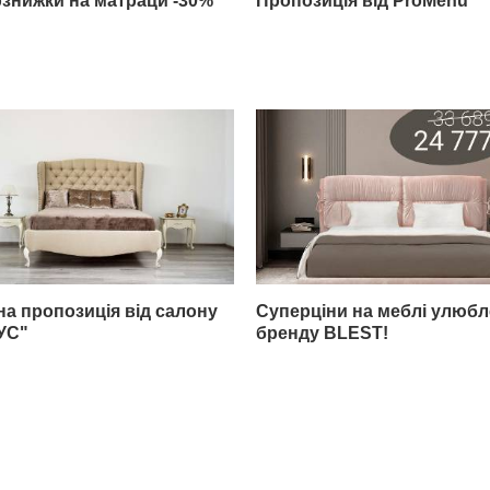
знижки на матраци -30%
Пропозиція від ProMenu
на пропозиція від салону
Суперціни на меблі улюб
УС"
бренду BLEST!