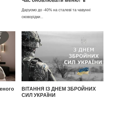
Час оновлювати меню! 🥬
Даруємо до -40% на сталеві та чавунні
сковорідки...
леного
ВІТАННЯ ІЗ ДНЕМ ЗБРОЙНИХ
СИЛ УКРАЇНИ