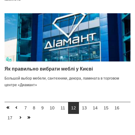
Як правильно вибрати меблі у Києві
Большой выбор мебели, сантехники, декора, ламината в торговом
центре «Диамант»
7
8
9
10
11
12
13
14
15
16
17