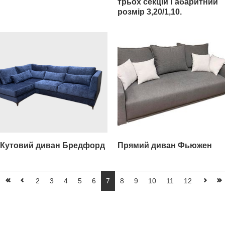
трьох секцій Габаритний
розмір 3,20/1,10.
Кутовий диван Бредфорд
Прямий диван Фьюжен
2
3
4
5
6
7
8
9
10
11
12