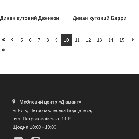
Диван кутовий Дженези
Диван кутовий Барри
5
6
7
8
9
10
11
12
13
14
15
Меблевий центр «Діамант»
м. Київ, Петропавлівська Борщагівка,
вул. Петропавлівська, 14-Е
Щодня
10:00 - 19:00