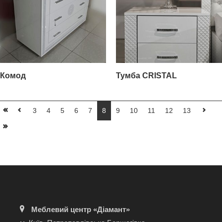
Комод
Тумба CRISTAL
3
4
5
6
7
8
9
10
11
12
13
Меблевий центр «Діамант»