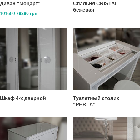
Диван "Моцарт"
Спальня CRISTAL
бежевая
101680
76260 грн
Шкаф 4-х дверной
Туалетный столик
"PERLA"