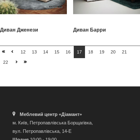
Диван Дженези
Диван Барри
12
13
14
15
16
17
18
19
20
21
22
Меблевий центр «Діамант»
м. Київ, Петропавлівська Борщагівка,
вул. Петропавлівська, 14-Е
Щодня
10:00 - 19:00